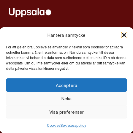
alltljuspauppsala@uppsala.se
Hantera samtycke
För att ge en bra upplevelse använder vi teknik som cookies för att lagra
Integritetspolicy
och/eller komma åt enhetsinformation. När du samtycker till dessa
tekniker kan vi behandla data som surfbeteende eller unika ID:n på denna
Cookies
webbplats. Om du inte samtycker eller om du återkallar ditt samtycke kan
detta påverka vissa funktioner negativt.
© 2026 Allt Ljus på Uppsala | Exor IT Byrå AB
Acceptera
Neka
Visa preferenser
Cookies
Sekretesspolicy