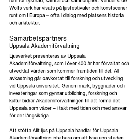
rum för tystnad, samtal och samhörighet. Vendel & de
Wolfs verk har visats på ljusfestivaler och konstscener
runt om i Europa – ofta i dialog med platsens historia
och arkitektur.
Samarbetspartners
Uppsala Akademiförvaltning
Ljusverket presenteras av Uppsala
Akademiförvaltning, som i över 400 år har förvaltat och
utvecklat värden som kommer framtiden till del. All
avkastning går oavkortat till forskning och utveckling
vid Uppsala universitet. Genom mark, byggnader och
investeringar som gynnar utbildning, forskning och
kultur bidrar Akademiförvaltningen till att forma det
Uppsala som växer – i takt med tiden och med ansvar
för det långsiktiga.
Att stötta Allt ljus på Uppsala handlar för Uppsala
Akademiförvaltning inte bara om att lysa upp staden,