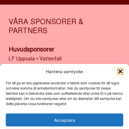
VÅRA SPONSORER &
PARTNERS
Huvudsponsorer
LF Uppsala
•
Vattenfall
Sponsorer
Hantera samtycke
Akademiska Hus & Uppsala Universitet
•
Atrium
För att ge en bra upplevelse använder vi teknik som cookies för att lagra
Ljungberg
•
Bolander & Co
•
Bonnier Fastigheter
och/eller komma åt enhetsinformation. När du samtycker till dessa
tekniker kan vi behandla data som surfbeteende eller unika ID:n på denna
•
Castellum
•
Cytiva
•
Kulturlyftet x Uppsala
webbplats. Om du inte samtycker eller om du återkallar ditt samtycke kan
kommun
•
Sh Bygg, sten och anläggning x
detta påverka vissa funktioner negativt.
Uppsala Stadsmission
•
Thermo Fisher
Scientific
•
Uppsala Akademiförvaltning
•
Acceptera
Uppsala kommun
•
Uppsala Vatten