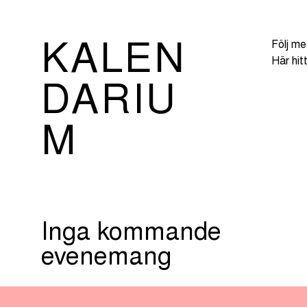
Följ me
KALEN
Här hit
DARIU
M
Inga kommande
evenemang