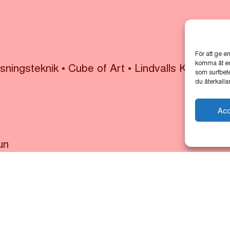
För att ge e
komma åt enh
ysningsteknik
•
Cube of Art
•
Lindvalls Kaffe
•
ML
som surfbet
du återkalla
Ac
un