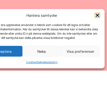
Hantera samtycke
n bra upplevelse använder vi teknik som cookies för att lagra och/eller
etsinformation. När du samtycker till dessa tekniker kan vi behandla data
T
•
Scandic
•
Vasakronan
eende eller unika ID:n på denna webbplats. Om du inte samtycker eller om
r ditt samtycke kan detta påverka vissa funktioner negativt.
ceptera
Neka
Visa preferenser
Cookies
Sekretesspolicy