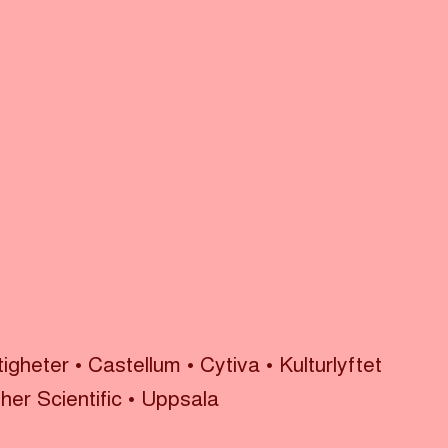
tigheter
•
Castellum
•
Cytiva
•
Kulturlyftet
er Scientific
•
Uppsala