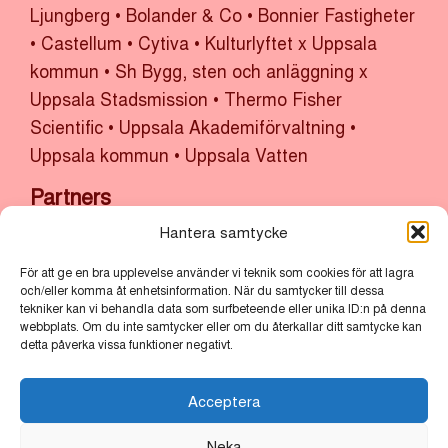
Ljungberg
•
Bolander & Co
•
Bonnier Fastigheter
•
Castellum
•
Cytiva
•
Kulturlyftet x Uppsala
kommun
•
Sh Bygg, sten och anläggning x
Uppsala Stadsmission
•
Thermo Fisher
Scientific
•
Uppsala Akademiförvaltning
•
Uppsala kommun
•
Uppsala Vatten
Partners
Bertil & Britt Svenssons Stiftelse för
Hantera samtycke
Belysningsteknik
•
Cube of Art
•
Lindvalls Kaffe
•
För att ge en bra upplevelse använder vi teknik som cookies för att lagra
MLT
•
Scandic
•
Vasakronan
och/eller komma åt enhetsinformation. När du samtycker till dessa
tekniker kan vi behandla data som surfbeteende eller unika ID:n på denna
webbplats. Om du inte samtycker eller om du återkallar ditt samtycke kan
Huvudarrangör
detta påverka vissa funktioner negativt.
Uppsala Citysamverkan
•
Uppsala kommun
Acceptera
Neka