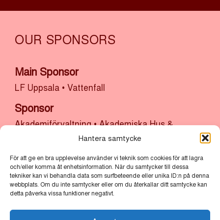
OUR SPONSORS
Main Sponsor
LF Uppsala
•
Vattenfall
Sponsor
Akademiförvaltning
•
Akademiska Hus &
Uppsala Universitet
•
Atrium Ljungberg
•
Hantera samtycke
Bolander & Co
•
Bonnier Fastigheter
•
Castellum
För att ge en bra upplevelse använder vi teknik som cookies för att lagra
•
Cytiva
•
Kulturlyftet x Uppsala Kommun
•
SH
och/eller komma åt enhetsinformation. När du samtycker till dessa
tekniker kan vi behandla data som surfbeteende eller unika ID:n på denna
Bygg, sten och anläggning x Uppsala
webbplats. Om du inte samtycker eller om du återkallar ditt samtycke kan
Stadsmission
•
Thermo Fisher
•
Uppsala
detta påverka vissa funktioner negativt.
kommun
•
Uppsala Vatten