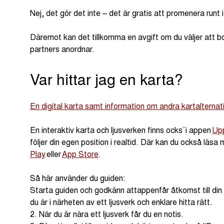
Nej, det gör det inte – det är gratis att promenera runt i
Däremot kan det tillkomma en avgift om du väljer att bok
partners anordnar.
Var hittar jag en karta?
En digital karta samt information om andra kartalternati
En interaktiv karta och ljusverken finns ocks¨i appen
Upp
följer din egen position i realtid. Där kan du också lä
Play
eller
App Store
.
Så här använder du guiden:
Starta guiden och godkänn attappenfår åtkomst till din p
du är i närheten av ett ljusverk och enklare hitta rätt.
2. När du är nära ett ljusverk får du en notis.