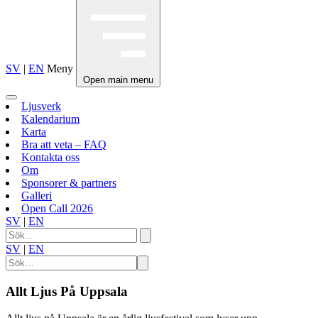
SV
|
EN
Meny
Open main menu
Ljusverk
Kalendarium
Karta
Bra att veta – FAQ
Kontakta oss
Om
Sponsorer & partners
Galleri
Open Call 2026
SV
|
EN
SV
|
EN
Allt Ljus På Uppsala