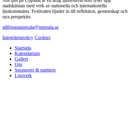
Allt ljus på Uppsala är en årlig ljusfestival som lyser upp
stadskärnan med verk av nationella och internationella
ljuskonstnärer. Festivalen bjuder in till reflektion, gemenskap och
nya perspektiv.
alltljuspauppsala@uppsala.se
Integritetspolicy
Cookies
Startsida
Kalendarium
Galleri
Om
Sponsorer & partners
Ljusverk